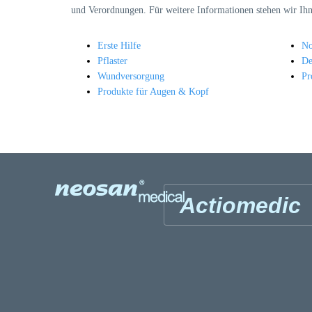
und Verordnungen. Für weitere Informationen stehen wir Ih
Erste Hilfe
No
Pflaster
De
Wundversorgung
Pr
Produkte für Augen & Kopf
Actiomedic