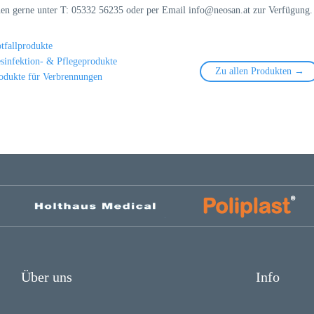
nen gerne unter T: 05332 56235 oder per Email info@neosan.at zur Verfügung.
tfallprodukte
sinfektion- & Pflegeprodukte
Zu allen Produkten →
odukte für Verbrennungen
Über uns
Info